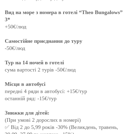
Вид на море з номера в готелі “Theo Bungalows”
3*
+50€/люд
Самостійне приєднання до туру
-50€/люд
Тур на 14 ночей в готелі
сума вартості 2 турів -50€/люд
Місця в автобусі
передні 4 ряди в автобусі: +15€/тур
останній ряд: -15€/тур
Знижки для дітей:
(При умові 2 дорослих в номері)
✅ Від 2 до 5,99 років -30% (Великдень, травень,