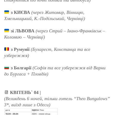
стикуються під нічні потяги та автобуси)
з КИЄВА
(через Житомир, Вінницю,
Хмельницький, К.-Подільський, Чернівці)
зі ЛЬВОВА
(через Стрий – Івано-Франківськ –
Коломию – Чернівці)
з Румунії
(Бухарест, Констанца та все
узбережжя)
з Болгарії
(Софія та все узбережжя від Варни
до Бургаса + Пловдів)
📆
КВІТЕНЬ` 04 |
(Великдень 6 ночей, тільки готель “Theo Bungalows”
3*, виїзд лише з Одеси)