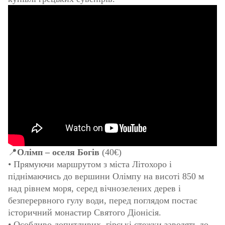
📍
Олімп – оселя Богів
(40€)
• Прямуючи маршрутом з міста Літохоро і
піднімаючись до вершини Олімпу на висоті 850 м
над рівнем моря, серед вічнозелених дерев і
безперервного гулу води, перед поглядом постає
історичний монастир Святого Діонісія.
• Особливо допитливих, гірські стежки заводять до