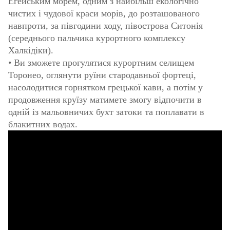
Егейським морем, одним з найбільш екологічно
чистих і чудової краси морів, до розташованого
навпроти, за півгодини ходу, півострова Ситонія
(середнього пальчика курортного комплексу
Халкідіки).
• Ви зможете прогулятися курортним селищем
Торонео, оглянути руїни стародавньої фортеці,
насолодитися горнятком грецької кави, а потім у
продовження круїзу матимете змогу відпочити в
одній із мальовничих бухт затоки та поплавати в
блакитних водах.