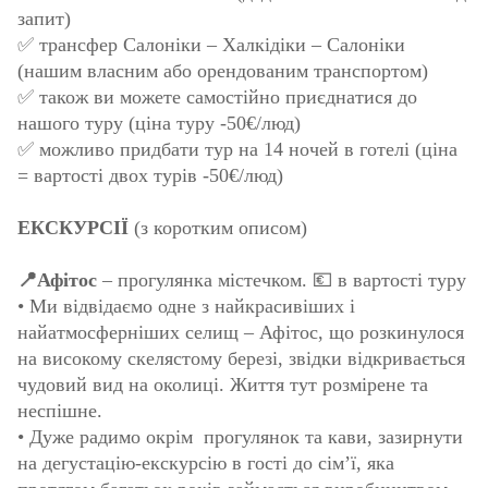
запит)
✅ трансфер Салоніки – Халкідіки – Салоніки
(нашим власним або орендованим транспортом)
✅ також ви можете самостійно приєднатися до
нашого туру (ціна туру -50€/люд)
✅ можливо придбати тур на 14 ночей в готелі (ціна
= вартості двох турів -50€/люд)
ЕКСКУРСІЇ
(з коротким описом)
📍Афітос
– прогулянка містечком. 💶 в вартості туру
• Ми відвідаємо одне з найкрасивіших і
найатмосферніших селищ – Афітос, що розкинулося
на високому скелястому березі, звідки відкривається
чудовий вид на околиці. Життя тут розмірене та
неспішне.
• Дуже радимо окрім прогулянок та кави, зазирнути
на дегустацію-екскурсію в гості до сім’ї, яка