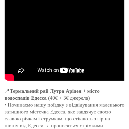
📍
Термальний рай Лутра Арідея + місто
водоспадів Едесса
(40€ + 3€ джерела)
• Починаємо нашу поїздку з відвідування маленького
затишного містечка Едесса, яке завдячує своєю
славою річкам і струмкам, що стікають з гір на
північ від Едесси та проносяться стрімкими