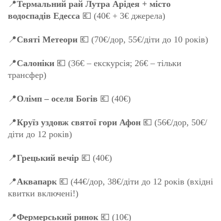
📍
Термальний рай Лутра Арідея + місто
водоспадів Едесса
💶 (40€ + 3€ джерела)
📍
Святі Метеори
💶 (70€/дор, 55€/діти до 10 років)
📍
Салоніки
💶 (36€ – екскурсія; 26€ – тільки
трансфер)
📍
Олімп – оселя Богів
💶 (40€)
📍
Круїз уздовж святої гори Афон
💶 (56€/дор, 50€/
діти до 12 років)
📍
Грецький вечір
💶 (40€)
📍
Аквапарк
💶 (44€/дор, 38€/діти до 12 років (вхідні
квитки включені!)
📍
Фермерський ринок
💶 (10€)