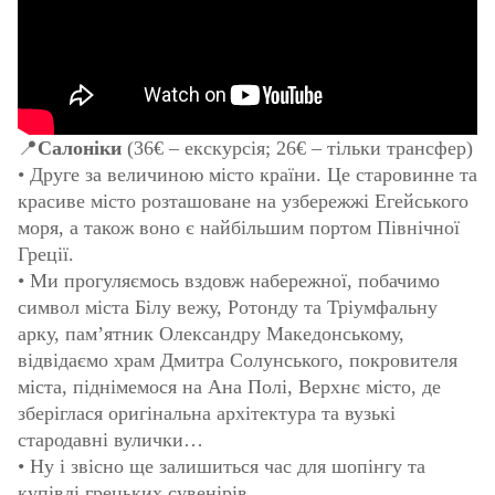
📍
Салоніки
(36€ – екскурсія; 26€ – тільки трансфер)
• Друге за величиною місто країни. Це старовинне та
красиве місто розташоване на узбережжі Егейського
моря, а також воно є найбільшим портом Північної
Греції.
• Ми прогуляємось вздовж набережної, побачимо
символ міста Білу вежу, Ротонду та Тріумфальну
арку, пам’ятник Олександру Македонському,
відвідаємо храм Дмитра Солунського, покровителя
міста, піднімемося на Ана Полі, Верхнє місто, де
зберіглася оригінальна архітектура та вузькі
стародавні вулички…
• Ну і звісно ще залишиться час для шопінгу та
купівлі грецьких сувенірів.