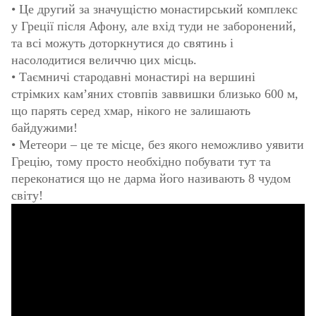
• Це другий за значущістю монастирський комплекс
у Греції після Афону, але вхід туди не заборонений,
та всі можуть доторкнутися до святинь і
насолодитися величчю цих місць.
• Таємничі стародавні монастирі на вершині
стрімких кам’яних стовпів заввишки близько 600 м,
що парять серед хмар, нікого не залишають
байдужими!
• Метеори – це те місце, без якого неможливо уявити
Грецію, тому просто необхідно побувати тут та
переконатися що не дарма його називають 8 чудом
світу!