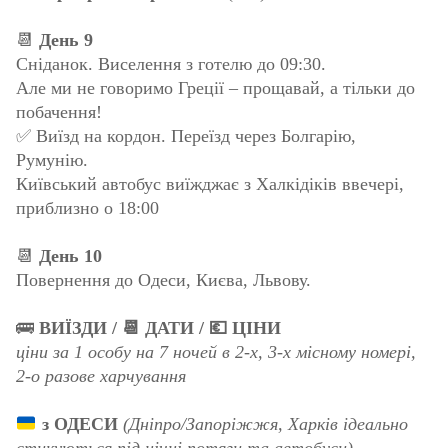
📆
День 9
Сніданок. Виселення з готелю до 09:30.
Але ми не говоримо Греції – прощавай, а тільки до
побачення!
✅ Виїзд на кордон. Переїзд через Болгарію,
Румунію.
Київський автобус виїжджає з Халкідіків ввечері,
приблизно о 18:00
📆
День 10
Повернення до Одеси, Києва, Львову.
🚌
ВИЇЗДИ / 📆 ДАТИ / 💶 ЦІНИ
ціни за 1 особу на 7 ночей в 2-х, 3-х місному номері,
2-о разове харчування
з ОДЕСИ
(Дніпро/Запоріжжя, Харків ідеально