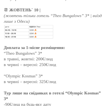
📆
ЖОВТЕНЬ` 10 |
(жовтень тільки готель “Theo Bungalows” 3* | виїзд
лише з Одеси)
Доплата за 1-місне розміщення:
“Theo Bungalows” 3*
в травні, жовтні: 200€/люд
в червні – вересні: 250€/люд
“Olympic Kosmas” 3*
в червні – вересні: 325€/люд
Тур лише на сніданках в готелі “Olympic Kosmas”
3*
-90€/люд на будь-яку дату