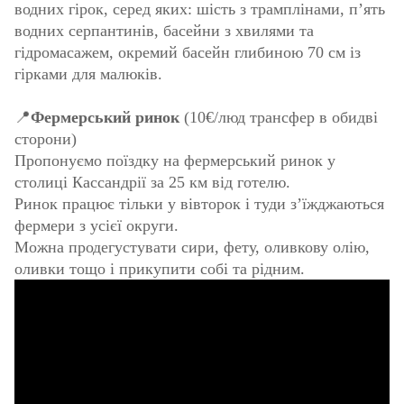
водних гірок, серед яких: шість з трамплінами, п’ять
водних серпантинів, басейни з хвилями та
гідромасажем, окремий басейн глибиною 70 см із
гірками для малюків.
📍
Фермерський ринок
(10€/люд трансфер в обидві
сторони)
Пропонуємо поїздку на фермерський ринок у
столиці Кассандрії за 25 км від готелю.
Ринок працює тільки у вівторок і туди з’їжджаються
фермери з усієї округи.
Можна продегустувати сири, фету, оливкову олію,
оливки тощо і прикупити собі та рідним.