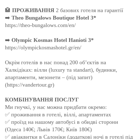
🏩
ПРОЖИВАННЯ
2 базових готеля на гарантії
➡️
Theo Bungalows Boutique Hotel 3*
https://theo-bungalows.com/en/
➡️
Olympic Kosmas Hotel Hanioti 3*
https://olympickosmashotel.gr/en/
Окрім готелів в нас понад 200 об’єктів на
Халкідіках: вілли (luxury та standart), будинки,
апартаменти, мезонети – (під запит)
(https://vandertour.gr)
КОМБІНУВАННЯ ПОСЛУГ
Ми гнучкі, у нас можна придбати окремо:
✅ проживання в готелі, віллі, апартаментах
✅ проїзд на нашому автобусі в обидві сторони
(Одеса 140€; Львів 170€; Київ 180€)
✅ авіаквитки в Салоніки (додаткові ночі в готелі під