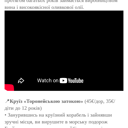
протягом багатьох років займається виробництвом
вина і високоякісної оливкової олії.
📍
Круїз «Торонейською затокою»
(45€/дор, 35€/
діти до 12 років)
• Занурившись на круїзний корабель і зайнявши
зручні місця, ви вирушите в морську подорож