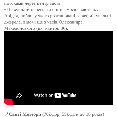
потоками через центр міста.
• Невеликий переїзд та опиняємося в містечку
Арідея, поблизу якого розташовані гарячі лікувальні
джерела, відомі ще з часів Олександра
Македонського (вх. квиток 3€).
📍
Святі Метеори
(70€/дор, 55€/діти до 10 років)