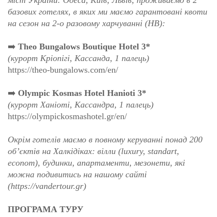
міст України: Одеса, Київ, Львів, проживаємо в 2
базових готелях, в яких ми маємо гарантовані квоти
на сезон на 2-о разовому харчуванні (НВ):
➡️
Theo Bungalows Boutique Hotel 3*
(курорт Кріопігі, Кассанда, 1 палець)
https://theo-bungalows.com/en/
➡️
Olympic Kosmas Hotel Hanioti 3*
(курорт Ханіоті, Кассандра, 1 палець)
https://olympickosmashotel.gr/en/
Окрім готелів маємо в повному керуванні понад 200
об’єктів на Халкідіках: вілли (luxury, standart,
econom), будинки, апартаменти, мезонети, які
можна подивитись на нашому сайті
(https://vandertour.gr)
ПРОГРАМА ТУРУ