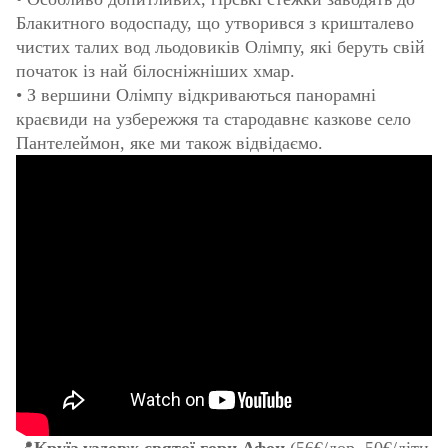
Блакитного водоспаду, що утворився з кришталево
чистих талих вод льодовиків Олімпу, які беруть свій
початок із най білосніжніших хмар.
• З вершини Олімпу відкриваються панорамні
краєвиди на узбережжя та стародавнє казкове село
Пантелеймон, яке ми також відвідаємо.
📍
Круїз уздовж святої гори Афон
(56€/дор, 50€/діти