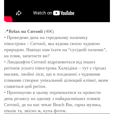
📍
Relax на Ситонії
(40€)
• Проведемо день на середньому пальчику
півострова – Ситонії, яка відома своєю чудовою
природою. Навіщо нам їхати на “сусідній пальчик”,
на пляж, запитаєте ви?
• Ландшафти Ситонії відрізняються від інших
регіонів усього півострова Халкідіки – тут є гірські
масиви, хвойні ліси, що в поєднанні з чудовими
пляжами створює унікальний цілющий клімат, яким
славиться цей регіон.
• Пропонуємо в цьому переконатися та провести
день релаксу на одному з найкрасивіших пляжів
Ситонії, де на нас чекає Beach Bar, гарна музика,
пікнік та, звісно ж, купа фоток.