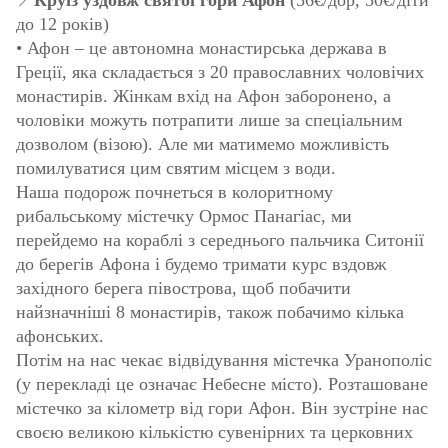
до 12 років)
• Афон – це автономна монастирська держава в
Греції, яка складається з 20 православних чоловічих
монастирів. Жінкам вхід на Афон заборонено, а
чоловіки можуть потрапити лише за спеціальним
дозволом (візою). Але ми матимемо можливість
помилуватися цим святим місцем з води.
Наша подорож почнеться в колоритному
рибальському містечку Ормос Панагіас, ми
перейдемо на кораблі з середнього пальчика Ситонії
до берегів Афона і будемо тримати курс вздовж
західного берега півострова, щоб побачити
найзначніші 8 монастирів, також побачимо кілька
афонських.
Потім на нас чекає відвідування містечка Уранополіс
(у перекладі це означає Небесне місто). Розташоване
містечко за кілометр від гори Афон. Він зустріне нас
своєю великою кількістю сувенірних та церковних