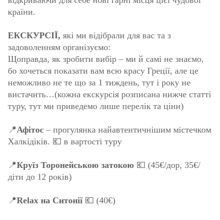
відкриваючи для себе нові гарні місця цієї чудової
країни.
ЕКСКУРСІЇ,
які ми відібрали для вас та з
задоволенням організуємо:
Щоправда, як зробити вибір – ми й самі не знаємо,
бо хочеться показати вам всю красу Греції, але це
неможливо не те що за 1 тиждень, тут і року не
вистачить…(кожна екскурсія розписана нижче статті
туру, тут ми приведемо лише перелік та ціни)
📍
Афітос
– прогулянка найавтентичнішим містечком
Халкідіків. 💶 в вартості туру
📍
Круїз Торонейською затокою
💶 (45€/дор, 35€/
діти до 12 років)
📍
Relax на Ситонії
💶 (40€)